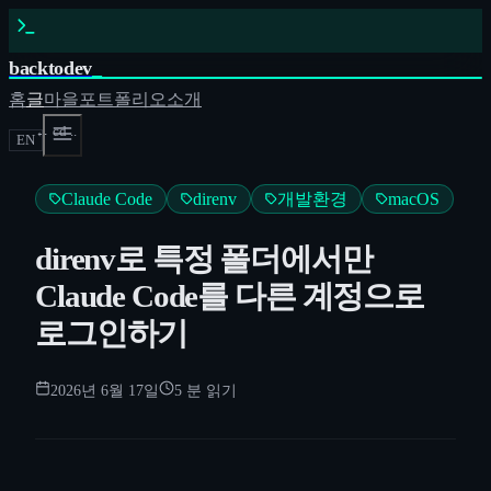
backtodev
_
홈
글
마을
포트폴리오
소개
← cd ..
EN
Claude Code
direnv
개발환경
macOS
direnv로 특정 폴더에서만
Claude Code를 다른 계정으로
로그인하기
2026년 6월 17일
5
분 읽기