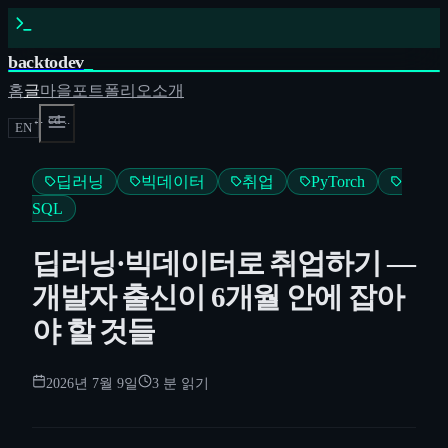
backtodev
_
홈
글
마을
포트폴리오
소개
← cd ..
EN
딥러닝
빅데이터
취업
PyTorch
SQL
딥러닝·빅데이터로 취업하기 —
개발자 출신이 6개월 안에 잡아
야 할 것들
2026년 7월 9일
3
분 읽기