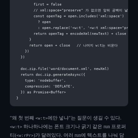
        first = false

        // xml:space="preserve" 가 없으면 앞뒤 공백이 날아갈 
        const openTag = open.includes('xml:space')

          ? open

          : open.replace('<w:t', '<w:t xml:space="preserv
        return openTag + encodeXml(newText) + close

      }

      return open + close   // 나머지 w:t는 비운다

    })

  })

  doc.zip.file('word/document.xml', newXml)

  return doc.zip.generateAsync({

    type: 'nodebuffer',

    compression: 'DEFLATE',

  }) as Promise<Buffer>

"왜 첫 번째
에만 넣냐"는 질문이 생길 수 있다.
<w:t>
하나하나에는 폰트 크기나 굵기 같은 run 프로퍼
<w:t>
티(
)가 달려있다. 여러 run에 텍스트를 나눠 담
<w:rPr>