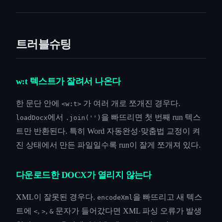
트러블슈팅
w:t 텍스트가 잘려서 나온다
한 문단 안에
가 여러 개로 쪼개진 경우다.
<w:t>
에서
을 빠뜨리면 첫 번째 run 텍스
loadDocx
.join('')
트만 반환된다. 특히 Word 자동완성·맞춤법 교정이 켜
진 상태에서 만든 파일일수록 run이 잘게 쪼개져 있다.
다운로드한 DOCX가 열리지 않는다
XML이 잘못된 경우다.
을 빠뜨리고 새 텍스
encodeXml
트에
,
,
문자가 들어갔다면 XML 파싱 오류가 발생
<
>
&