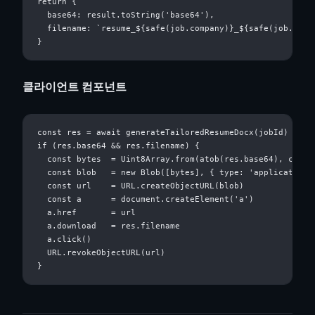
return {

  base64: result.toString('base64'),

  filename: `resume_${safe(job.company)}_${safe(job.title
클라이언트 컴포넌트
const res = await generateTailoredResumeDocx(jobId)

if (res.base64 && res.filename) {

  const bytes  = Uint8Array.from(atob(res.base64), c => c
  const blob   = new Blob([bytes], { type: 'application/
  const url    = URL.createObjectURL(blob)

  const a      = document.createElement('a')

  a.href       = url

  a.download   = res.filename

  a.click()

  URL.revokeObjectURL(url)
