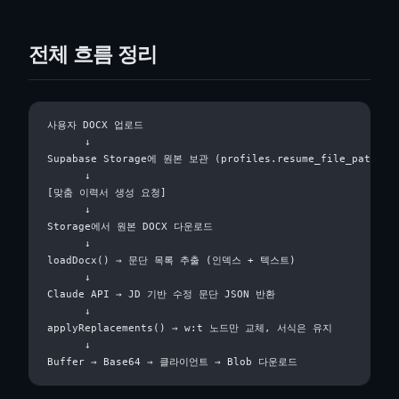
전체 흐름 정리
사용자 DOCX 업로드

      ↓

Supabase Storage에 원본 보관 (profiles.resume_file_path)

      ↓

[맞춤 이력서 생성 요청]

      ↓

Storage에서 원본 DOCX 다운로드

      ↓

loadDocx() → 문단 목록 추출 (인덱스 + 텍스트)

      ↓

Claude API → JD 기반 수정 문단 JSON 반환

      ↓

applyReplacements() → w:t 노드만 교체, 서식은 유지

      ↓
