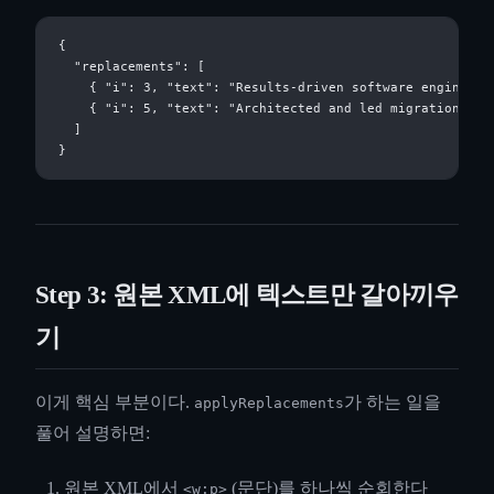
{

  "replacements": [

    { "i": 3, "text": "Results-driven software engineer 
    { "i": 5, "text": "Architected and led migration fro
  ]

Step 3: 원본 XML에 텍스트만 갈아끼우
기
이게 핵심 부분이다.
가 하는 일을
applyReplacements
풀어 설명하면:
원본 XML에서
(문단)를 하나씩 순회한다
<w:p>