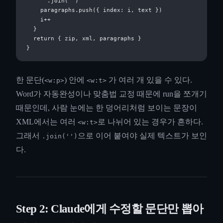
      .join('')

    paragraphs.push({ index: i, text })

    i++

  }

  return { zip, xml, paragraphs }

한 문단(
) 안에
가 여러 개 있을 수 있다.
<w:p>
<w:t>
Word가 자동완성이나 맞춤법 교정 때문에 run을 쪼개기
때문인데, 사람 눈에는 한 덩어리처럼 보이는 문장이
XML에서는 여러
로 나뉘어 있는 경우가 흔하다.
<w:t>
그래서
으로 이어 붙여야 실제 텍스트가 보인
.join('')
다.
Step 2: Claude에게 수정할 문단만 뽑아