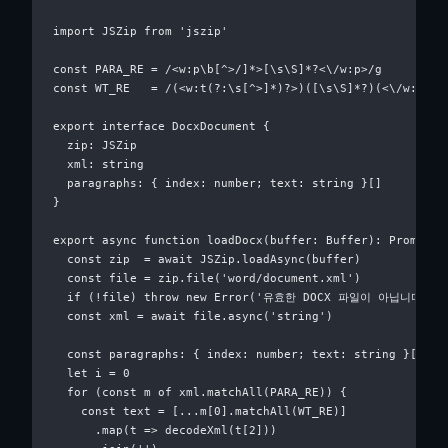
import JSZip from 'jszip'

const PARA_RE = /<w:p\b[^>/]*>[\s\S]*?<\/w:p>/g

const WT_RE   = /(<w:t(?:\s[^>]*)?>)([\s\S]*?)(<\/w:t>)/g
export interface DocxDocument {

  zip: JSZip

  xml: string

  paragraphs: { index: number; text: string }[]

}

export async function loadDocx(buffer: Buffer): Promise<D
  const zip  = await JSZip.loadAsync(buffer)

  const file = zip.file('word/document.xml')

  if (!file) throw new Error('유효한 DOCX 파일이 아닙니다.')

  const xml = await file.async('string')

  const paragraphs: { index: number; text: string }[] = [
  let i = 0

  for (const m of xml.matchAll(PARA_RE)) {

    const text = [...m[0].matchAll(WT_RE)]

      .map(t => decodeXml(t[2]))
