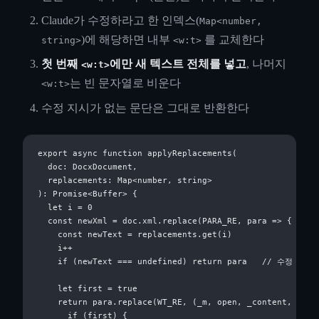
Claude가 수정하라고 한 인덱스(
Map<number,
)에 해당하면 내부
를 교체한다
string>
<w:t>
첫 번째
에만 새 텍스트 전체를 넣고
, 나머지
<w:t>
는 빈 문자열로 비운다
<w:t>
수정 지시가 없는 문단은 그대로 반환한다
export async function applyReplacements(

  doc: DocxDocument,

  replacements: Map<number, string>

): Promise<Buffer> {

  let i = 0

  const newXml = doc.xml.replace(PARA_RE, para => {

    const newText = replacements.get(i)

    i++

    if (newText === undefined) return para   // 수정 대
    let first = true

    return para.replace(WT_RE, (_m, open, _content, close
      if (first) {
