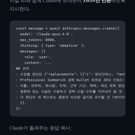
이걸 JD와 함께 Claude에 보내면서
JSON만 반환
하도록
지시한다.
const message = await anthropic.messages.create({

  model: 'claude-opus-4-8',

  max_tokens: 8000,

  thinking: { type: 'adaptive' },

  messages: [{

    role: 'user',

    content: `...

## 규칙

- 수정할 문단만 {"replacements": [{"i": 문단인덱스, "text":
- Professional Summary와 경력 bullet 위주로 JD의 키워드·요
- 이름, 연락처, 회사명, 직책, 근무 기간, 학력, 섹션 제목 문단은 절
- 원본에 있는 사실만 사용하고 경력·스킬·수치를 지어내지 말 것

- 각 문단의 새 텍스트는 원본과 비슷한 길이로 유지할 것 (레이아웃이 깨지
  }],

Claude가 돌려주는 응답 예시: