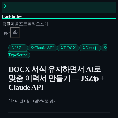
backtodev
_
홈
글
마을
포트폴리오
소개
← cd ..
EN
JSZip
Claude API
DOCX
Next.js
TypeScript
DOCX 서식 유지하면서 AI로
맞춤 이력서 만들기 — JSZip +
Claude API
2026년 6월 11일
4
분 읽기