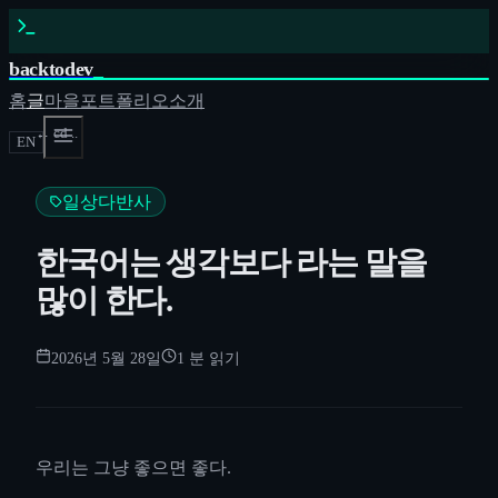
backtodev
_
홈
글
마을
포트폴리오
소개
← cd ..
EN
일상다반사
한국어는 생각보다 라는 말을
많이 한다.
2026년 5월 28일
1
분 읽기
우리는 그냥 좋으면 좋다.