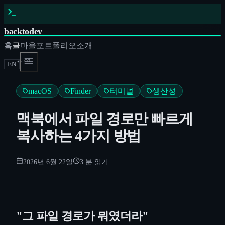
backtodev
_
홈
글
마을
포트폴리오
소개
← cd ..
EN
macOS
Finder
터미널
생산성
맥북에서 파일 경로만 빠르게
복사하는 4가지 방법
2026년 6월 22일
3
분 읽기
"그 파일 경로가 뭐였더라"