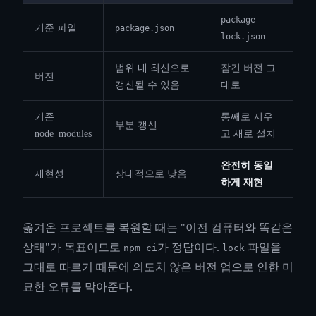
package-
기준 파일
package.json
lock.json
범위 내 최신으로
잠긴 버전 그
버전
갱신될 수 있음
대로
기존
통째로 지우
부분 갱신
node_modules
고 새로 설치
완전히 동일
재현성
상대적으로 낮음
하게 재현
옮겨온 프로젝트를 복원할 때는 "이전 컴퓨터와 똑같은
상태"가 목표이므로
가 정답이다.
파일을
npm ci
lock
그대로 따르기 때문에 의도치 않은 버전 업으로 인한 미
묘한 오류를 막아준다.