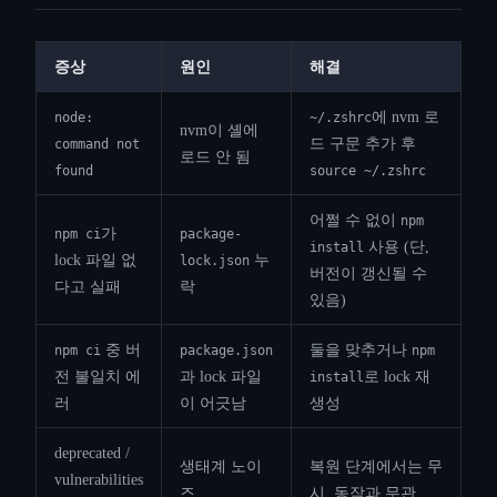
증상
원인
해결
에 nvm 로
node:
~/.zshrc
nvm이 셸에
드 구문 추가 후
command not
로드 안 됨
found
source ~/.zshrc
어쩔 수 없이
npm
가
npm ci
package-
사용 (단,
install
lock 파일 없
누
lock.json
버전이 갱신될 수
다고 실패
락
있음)
중 버
둘을 맞추거나
npm ci
package.json
npm
전 불일치 에
과 lock 파일
로 lock 재
install
러
이 어긋남
생성
deprecated /
생태계 노이
복원 단계에서는 무
vulnerabilities
즈
시. 동작과 무관