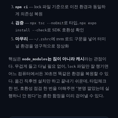
— lock 파일 기준으로 이전 환경과 동일하
npm ci
게 의존성 복원
검증
—
로 타입,
npx tsc --noEmit
npx expo
로 SDK 호환성 확인
install --check
마무리
—
에 nvm 로드 구문을 넣어 터미
~/.zshrc
널 환경을 영구적으로 정상화
핵심은
는 짐이 아니라 캐시
라는 관점이
node_modules
다. 무겁게 들고 다닐 필요 없이,
파일만 잘 챙기면
lock
어느 컴퓨터에서든 30초면 똑같은 환경을 복원할 수 있
다. 옮긴 직후엔 설치만 하고 끝내기 쉬운데, 타입체크
한 번, 호환성 점검 한 번을 더해주면 "분명 깔았는데 실
행하니 안 된다"는 흔한 함정을 미리 걷어낼 수 있다.