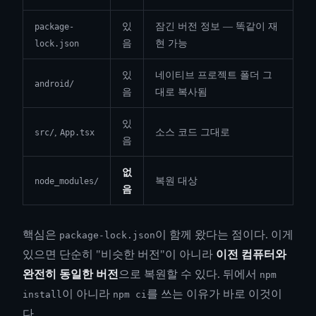
있
잠긴 버전 정보 — 똑같이 재
package-
음
현 가능
lock.json
있
네이티브 프로젝트 폴더 그
android/
음
대로 복사됨
있
,
소스 코드 그대로
src/
App.tsx
음
없
복원 대상
node_modules/
음
핵심은
이 함께 왔다는 점이다. 이게
package-lock.json
있으면 단순히 "비슷한 버전"이 아니라
이전 컴퓨터와
완전히 동일한 버전
으로 복원할 수 있다. 뒤에서
npm
이 아니라
를 쓰는 이유가 바로 이것이
install
npm ci
다.