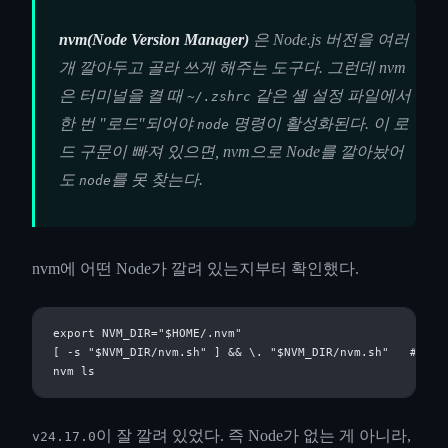
nvm(Node Version Manager)
은 Node.js 버전을 여러
개 깔아두고 골라 쓰게 해주는 도구다. 그런데 nvm
은 터미널을 켤 때
같은 셸 설정 파일에서
~/.zshrc
한 번 "로드"되어야
명령이 활성화된다. 이 로
node
드 구문이 빠져 있으면, nvm으로 Node를 깔아놨어
도
를 못 찾는다.
node
nvm에 어떤 Node가 깔려 있는지부터 확인했다.
export NVM_DIR="$HOME/.nvm"

[ -s "$NVM_DIR/nvm.sh" ] && \. "$NVM_DIR/nvm.sh"   # nv
이 잘 깔려 있었다. 즉 Node가 없는 게 아니라,
v24.17.0