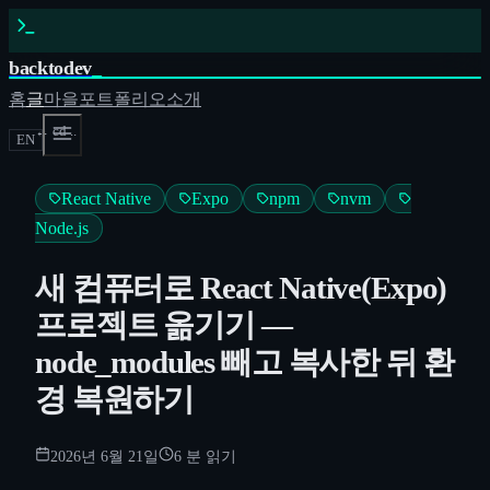
backtodev
_
홈
글
마을
포트폴리오
소개
← cd ..
EN
React Native
Expo
npm
nvm
Node.js
새 컴퓨터로 React Native(Expo)
프로젝트 옮기기 —
node_modules 빼고 복사한 뒤 환
경 복원하기
2026년 6월 21일
6
분 읽기