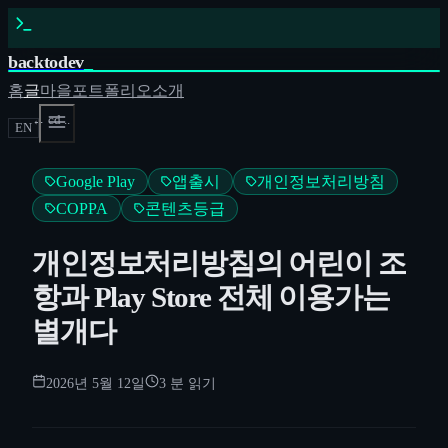
backtodev
_
홈
글
마을
포트폴리오
소개
← cd ..
EN
Google Play
앱출시
개인정보처리방침
COPPA
콘텐츠등급
개인정보처리방침의 어린이 조
항과 Play Store 전체 이용가는
별개다
2026년 5월 12일
3
분 읽기