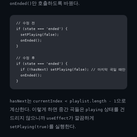
만 호출하도록 바꿨다.
onEnded()
// 수정 전

if (state === 'ended') {

  setPlaying(false);

  onEnded();

}

// 수정 후

if (state === 'ended') {

  if (!hasNext) setPlaying(false); // 마지막 곡일 때만 정지

  onEnded();

는
으로
hasNext
currentIndex < playlist.length - 1
계산한다. 이렇게 하면 중간 곡들은
상태를 건
playing
드리지 않으니까
가 깔끔하게
useEffect
를 실행한다.
setPlaying(true)