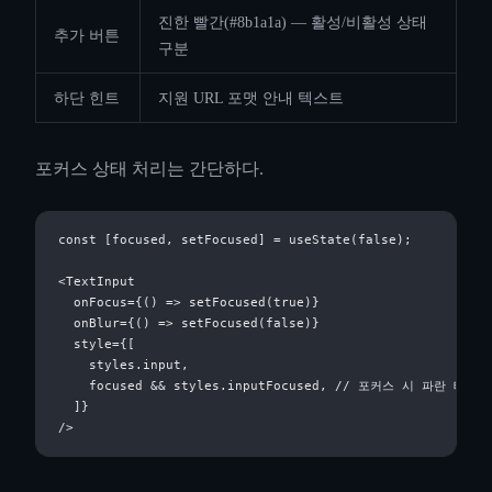
진한 빨간(#8b1a1a) — 활성/비활성 상태
추가 버튼
구분
하단 힌트
지원 URL 포맷 안내 텍스트
포커스 상태 처리는 간단하다.
const [focused, setFocused] = useState(false);

<TextInput

  onFocus={() => setFocused(true)}

  onBlur={() => setFocused(false)}

  style={[

    styles.input,

    focused && styles.inputFocused, // 포커스 시 파란 테두리

  ]}
