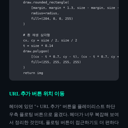
    draw.rounded_rectangle(

        [margin, margin * 1.3, size - margin, size - marg
        radius=radius,

        fill=(204, 0, 0, 255)

    )

    # 흰 재생 삼각형

    cx, cy = size / 2, size / 2

    t = size * 0.14

    draw.polygon(

        [(cx - t * 0.7, cy - t), (cx - t * 0.7, cy + t), 
        fill=(255, 255, 255, 255)

    )

URL 추가 버튼 위치 이동
헤더에 있던 "+ URL 추가" 버튼을 플레이리스트 하단
우측 플로팅 버튼으로 옮겼다. 헤더가 너무 복잡해 보여
서 정리한 것인데, 플로팅 버튼이 접근하기도 더 편하다