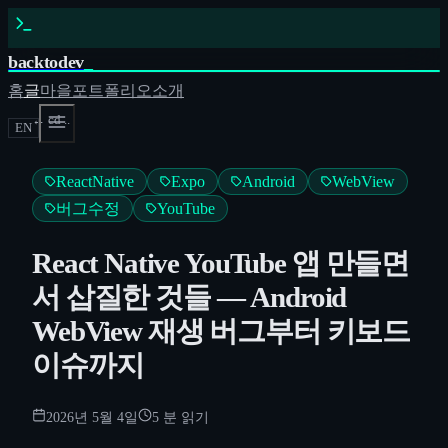
backtodev
_
홈
글
마을
포트폴리오
소개
← cd ..
EN
ReactNative
Expo
Android
WebView
버그수정
YouTube
React Native YouTube 앱 만들면
서 삽질한 것들 — Android
WebView 재생 버그부터 키보드
이슈까지
2026년 5월 4일
5
분 읽기