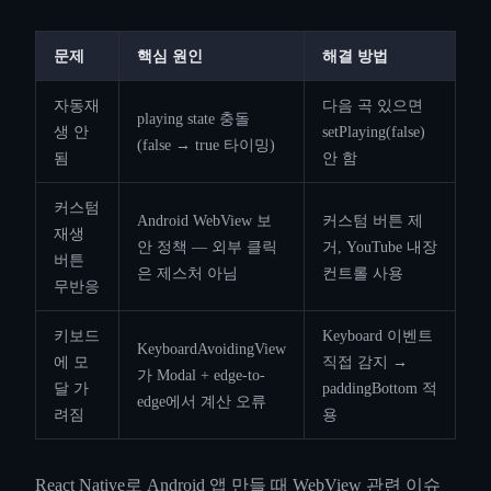
문제
핵심 원인
해결 방법
자동재
다음 곡 있으면
playing state 충돌
생 안
setPlaying(false)
(false → true 타이밍)
됨
안 함
커스텀
Android WebView 보
커스텀 버튼 제
재생
안 정책 — 외부 클릭
거, YouTube 내장
버튼
은 제스처 아님
컨트롤 사용
무반응
키보드
Keyboard 이벤트
KeyboardAvoidingView
에 모
직접 감지 →
가 Modal + edge-to-
달 가
paddingBottom 적
edge에서 계산 오류
려짐
용
React Native로 Android 앱 만들 때 WebView 관련 이슈