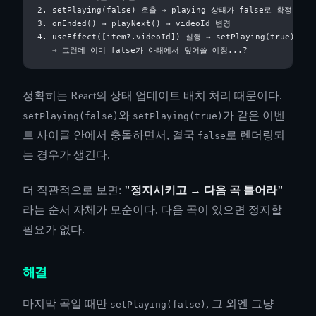
2. setPlaying(false) 호출 → playing 상태가 false로 확정

3. onEnded() → playNext() → videoId 변경

4. useEffect([item?.videoId]) 실행 → setPlaying(true) 시도

정확히는 React의 상태 업데이트 배치 처리 때문이다.
와
가 같은 이벤
setPlaying(false)
setPlaying(true)
트 사이클 안에서 충돌하면서, 결국
로 렌더링되
false
는 경우가 생긴다.
더 직관적으로 보면:
"정지시키고 → 다음 곡 틀어라"
라는 순서 자체가 모순이다. 다음 곡이 있으면 정지할
필요가 없다.
해결
마지막 곡일 때만
, 그 외엔 그냥
setPlaying(false)