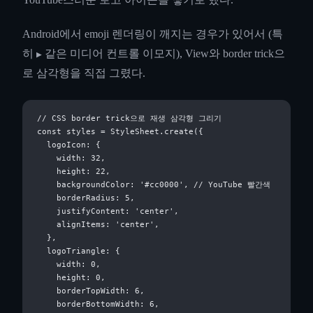
Android에서 emoji 렌더링이 깨지는 경우가 있어서 (특
히
같은 미디어 컨트롤 이모지), View와 border trick으
▶
로 삼각형을 직접 그렸다.
// CSS border trick으로 재생 삼각형 그리기

const styles = StyleSheet.create({

  logoIcon: {

    width: 32,

    height: 22,

    backgroundColor: '#cc0000', // YouTube 빨간색

    borderRadius: 5,

    justifyContent: 'center',

    alignItems: 'center',

  },

  logoTriangle: {

    width: 0,

    height: 0,

    borderTopWidth: 6,

    borderBottomWidth: 6,
