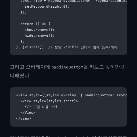
  const hide = Keyboard.addListener('keyboardDidHide', ()
    setKeyboardHeight(0);

  });

  return () => {

    show.remove();

    hide.remove();

  };

그리고 오버레이에
을 키보드 높이만큼
paddingBottom
더해줬다.
<View style={[styles.overlay, { paddingBottom: keyboardHe
  <View style={styles.sheet}>

    {/* 모달 내용 */}

  </View>
